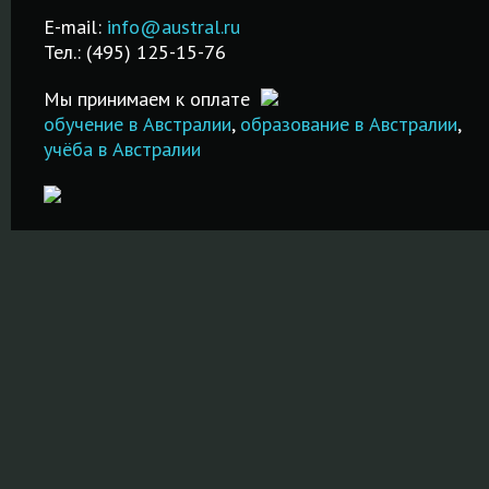
лучших
я.
экзамена!
Недорого и
E-mail:
info@austral.ru
специализи
качественно!
Тел.: (495) 125-15-76
школах и ву
ПОДРОБНЕЕ
ПОДРОБНЕЕ
Мы принимаем к оплате
ПОДРОБНЕ
обучение в Австралии
,
образование в Австралии
,
учёба в Австралии