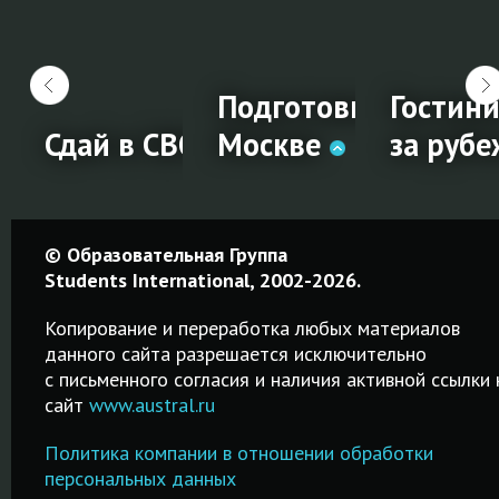
ание в Новой
Подготовка к IELTS 
Гостин
и
Сдай в СВОЁМ городе!
Москве
за руб
ание
Сдай в
Подготовка
Гостин
© Образовательная Группа
СВОЁМ
к IELTS в
менедж
Students International, 2002-2026.
и
городе!
Москве
за
Копирование и переработка любых материалов
рубежо
данного сайта разрешается исключительно
Простая
Качественные
c письменного согласия и наличия активной ссылки 
ьное
процедура
курсы от 2-х
сайт
www.austral.ru
Обучение
регистрации на
дней до 2-х
гостинично
IELTS! Удобный
месяцев!
Политика компании в отношении обработки
менеджмент
поиск города и
Подготовка к
персональных данных
рубежом в
тва
даты сдачи
IELTS в Москве.