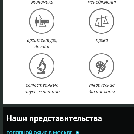
экономика
исследований.
менеджмент
ПОДРОБНЕ
курсов этого
колледжа.
.
ПОДРОБНЕЕ
ПОДРОБНЕЕ
архитектура,
право
дизайн
естественные
творческие
науки, медицина
дисциплины
Наши представительства
ГОЛОВНОЙ ОФИС В МОСКВЕ