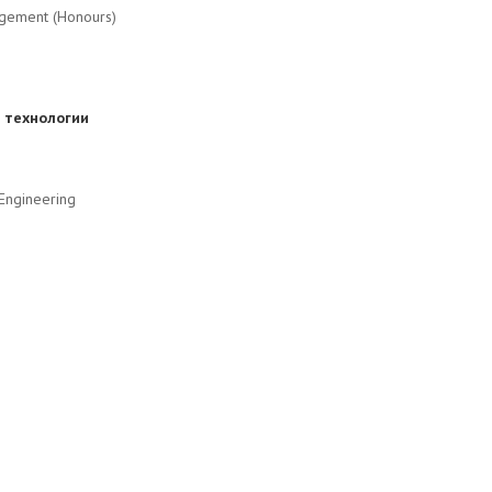
agement (Honours)
 технологии
 Engineering