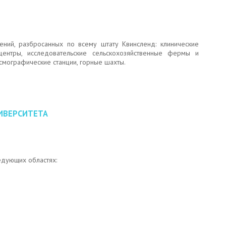
ний, разбросанных по всему штату Квинсленд: клинические
ентры, исследовательские сельскохозяйственные фермы и
йсмографические станции, горные шахты.
ИВЕРСИТЕТА
едующих областях: