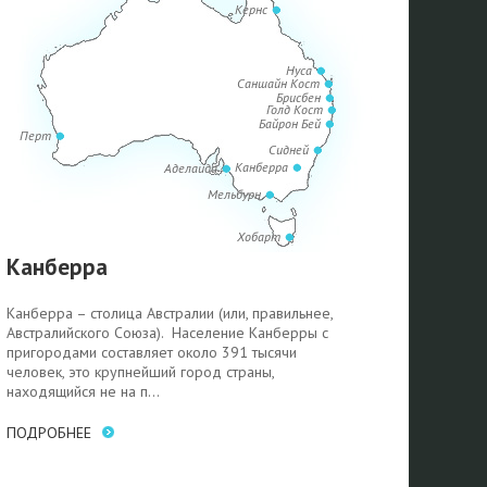
Кернс
Нуса
Саншайн Кост
Брисбен
Голд Кост
Байрон Бей
Перт
Сидней
Канберра
Аделаида
Мельбурн
Хобарт
Канберра
Канберра – столица Австралии (или, правильнее,
Австралийского Союза). Население Канберры с
пригородами составляет около 391 тысячи
человек, это крупнейший город страны,
находящийся не на п...
ПОДРОБНЕЕ