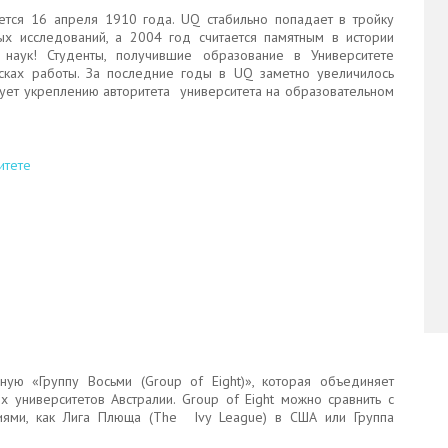
ается 16 апреля 1910 года. UQ стабильно попадает в тройку
х исследований, а 2004 год считается памятным в истории
 наук! Студенты, получившие образование в Университете
сках работы. За последние годы в UQ заметно увеличилось
твует укреплению авторитета университета на образовательном
итете
жную
«Группу Восьми (Group of Eight)», которая объединяет
х университетов Австралии.
Group of Eight
можно сравнить с
иями, как Лига Плюща (The Ivy League) в США или Группа