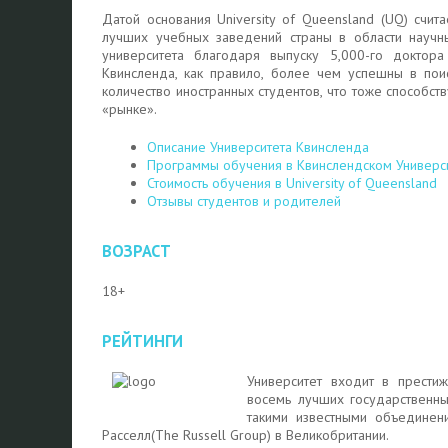
Датой основания University of Queensland (UQ) счит
лучших учебных заведений страны в области научны
университета благодаря выпуску 5,000-го доктора
Квинсленда, как правило, более чем успешны в пои
количество иностранных студентов, что тоже способс
«рынке».
Описание Университета Квинсленда
Программы обучения в Квинслендском Универс
Стоимость обучения в University of Queensland
Отзывы студентов и родителей
ВОЗРАСТ
18+
РЕЙТИНГИ
Университет
входит в прести
восемь лучших государственны
такими известными объединен
Расселл(The Russell Group) в Великобритании.