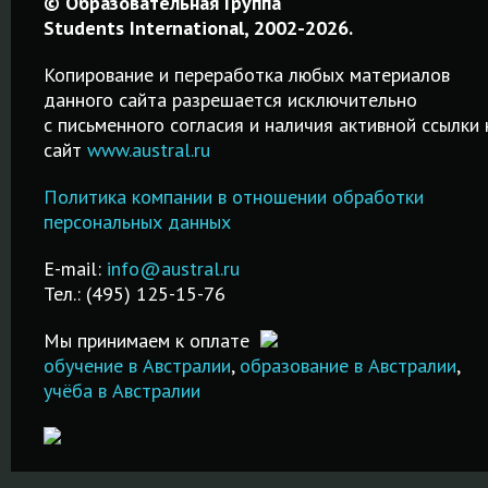
© Образовательная Группа
в Новой
СВОЁМ
менедж
Students International, 2002-2026.
е
Зеландии
городе!
за
Копирование и переработка любых материалов
рубежо
данного сайта разрешается исключительно
Среднее,
Простая
c письменного согласия и наличия активной ссылки 
профессиональное
процедура
сайт
www.austral.ru
Обучение
и высшее
регистрации на
гостинично
образование.
IELTS! Удобный
Политика компании в отношении обработки
менеджмент
Возможность
поиск города и
персональных данных
рубежом в
трудоустройства
даты сдачи
лучших
!
после обучения.
экзамена!
E-mail:
info@austral.ru
специализи
Тел.: (495) 125-15-76
школах и ву
ПОДРОБНЕЕ
ПОДРОБНЕЕ
Мы принимаем к оплате
ПОДРОБНЕ
обучение в Австралии
,
образование в Австралии
,
учёба в Австралии