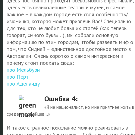
здесь постоянно проходят всевозможные фестивали,
здесь есть великолепные театры и музеи, и самое
важное – в каждом городе есть своя особенность/
изюминка, которая может привлечь Вас! Специально
для тех, кто не любит больших статей (как теперь
говорят, «много букв»…), мы собрали основную
информацию по этим городам, чтобы развеять миф о
том, что Сидней – единственное достойное место в
Австралии! Очень коротко о самом интересном и
почему стоит поехать сюда:
про Мельбурн
про Перт
про Аделаиду
Ошибка 4:
«Я не националист, но мне приятнее жить в
среде европейцев…»
И такое странное пожелание можно реализовать в
стране эмигрантов Австралии… Действительно, Сидне