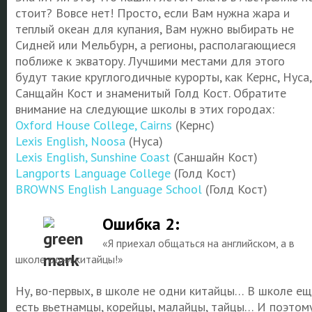
стоит? Вовсе нет! Просто, если Вам нужна жара и
теплый океан для купания, Вам нужно выбирать не
Сидней или Мельбурн, а регионы, располагающиеся
поближе к экватору. Лучшими местами для этого
будут такие круглогодичные курорты, как Кернс, Нуса,
Санщайн Кост и знаменитый Голд Кост. Обратите
внимание на следующие школы в этих городах:
Oxford House College, Cairns
(Кернс)
Lexis English, Noosa
(Нуса)
Lexis English, Sunshine Coast
(Саншайн Кост)
Langports Language College
(Голд Кост)
BROWNS English Language School
(Голд Кост)
Ошибка 2:
«Я приехал общаться на английском, а в
школе одни китайцы!»
Ну, во-первых, в школе не одни китайцы… В школе ещ
есть вьетнамцы, корейцы, малайцы, тайцы… И поэтом