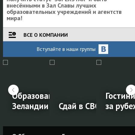
внесёнными в Зал Славы лучших
образовательных учреждений и агентств
мира!
ВСЕ О КОМПАНИИ
Вступайте
в наши
группы
и на обучение за
Образование в Новой
Гостин
Зеландии
Сдай в СВОЁМ город
за руб
ии
Образование
Сдай в
Гостин