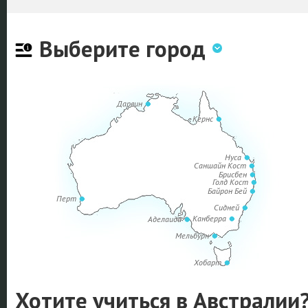
Выберите город
Дарвин
Кернс
Нуса
Саншайн Кост
Брисбен
Голд Кост
Байрон Бей
Перт
Сидней
Канберра
Аделаида
Мельбурн
Хобарт
Хотите учиться в Австралии