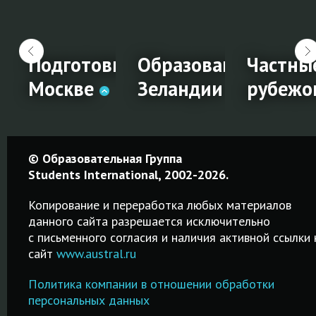
чный менеджмент
Подготовка к IELTS в
Образование в Нов
Частны
!
жом
Москве
Зеландии
рубежо
чный
Подготовка
Образование
Частны
© Образовательная Группа
ент
к IELTS в
в Новой
школы 
Students International, 2002-2026.
Москве
Зеландии
рубежо
Копирование и переработка любых материалов
данного сайта разрешается исключительно
Качественные
Среднее,
Среднее
c письменного согласия и наличия активной ссылки 
курсы от 2-х
профессиональное
образование
сайт
www.austral.ru
дней до 2-х
и высшее
частных
месяцев!
образование.
школах-
Политика компании в отношении обработки
за
Подготовка к
Возможность
пансионах
персональных данных
IELTS в Москве.
трудоустройства
Великобрита