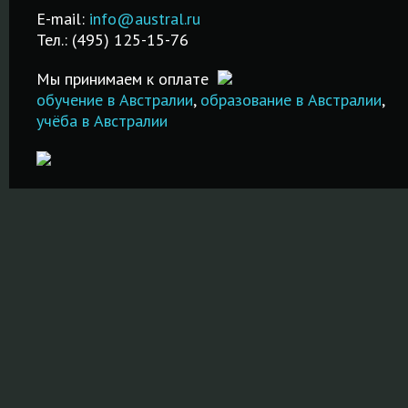
Недорого и
после обучения.
Австралии и 
E-mail:
info@austral.ru
ванных
качественно!
стран!
Тел.: (495) 125-15-76
х!
ПОДРОБНЕЕ
ПОДРОБНЕЕ
ПОДРОБНЕ
Мы принимаем к оплате
обучение в Австралии
,
образование в Австралии
,
учёба в Австралии