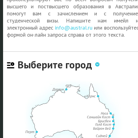
высшего и поствысшего образования в Австрали
помогут вам с зачислением и с получение
студенческой визы. Напишите нам имейл н
электронный адрес
info@austral.ru
или воспользуйте
формой он-лайн запроса справа от этого текста.
Выберите город
Дарвин
Кернс
Нуса
Саншайн Кост
Брисбен
Голд Кост
Байрон Бей
Перт
Сидней