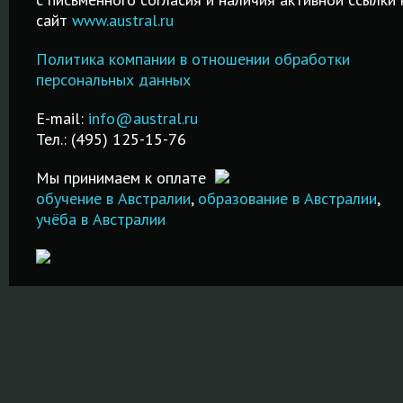
образование в
курсы от 2-х
процедура
сайт
www.austral.ru
частных
дней до 2-х
регистрации
школах-
месяцев!
IELTS! Удоб
Политика компании в отношении обработки
пансионах
Подготовка к
поиск город
персональных данных
Великобритании,
IELTS в Москве.
даты сдачи
!
Австралии и др.
Недорого и
экзамена!
E-mail:
info@austral.ru
стран!
качественно!
Тел.: (495) 125-15-76
ПОДРОБНЕ
ПОДРОБНЕЕ
ПОДРОБНЕЕ
Мы принимаем к оплате
обучение в Австралии
,
образование в Австралии
,
учёба в Австралии