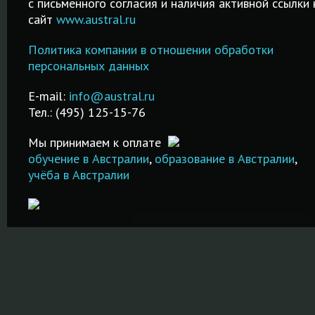
c письменного согласия и наличия активной ссылки 
процедура
образование
сайт
www.austral.ru
Обучение
регистрации на
частных
гостиничному
IELTS! Удобный
школах-
Политика компании в отношении обработки
менеджменту за
поиск города и
пансионах
персональных данных
рубежом в
даты сдачи
Великобрита
лучших
!
экзамена!
Австралии и 
E-mail:
info@austral.ru
специализированных
стран!
Тел.: (495) 125-15-76
школах и вузах!
ПОДРОБНЕЕ
ПОДРОБНЕ
Мы принимаем к оплате
ПОДРОБНЕЕ
обучение в Австралии
,
образование в Австралии
,
учёба в Австралии