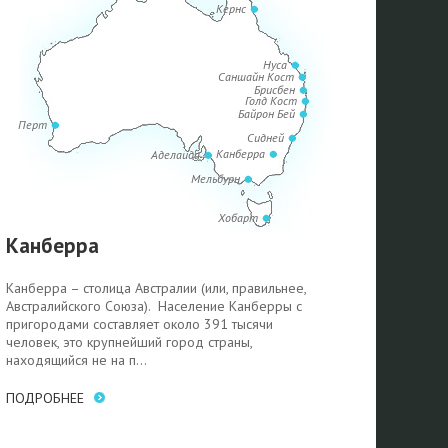
Кернс
Нуса
Саншайн Кост
Брисбен
Голд Кост
Байрон Бей
Перт
Сидней
Канберра
Аделаида
Мельбурн
Хобарт
Канберра
Канберра – столица Австралии (или, правильнее,
Австралийского Союза). Население Канберры с
пригородами составляет около 391 тысячи
человек, это крупнейший город страны,
находящийся не на п...
ПОДРОБНЕЕ