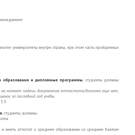
 менеджмент
ногие университеты внутри страны, при этом часть пройденных
о образования и дипломные программы
, студенты должны
и на момент подачи документов аттестата/диплома ещё нет,
енок за последний год учебы.
 5.5
я
, студенты должны:
loma
е и иметь аттестат о среднем образовании со средним баллом