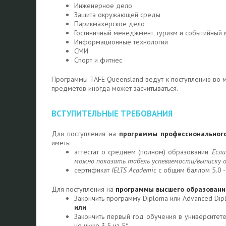
Инженерное дело
Защита окружающей среды
Парикмахерское дело
Гостиничный менеджмент, туризм и событийный
Информационные технологии
СМИ
Спорт и фитнес
Программы TAFE Queensland ведут к поступлению во м
предметов иногда может засчитываться.
ВСТУПИТЕЛЬНЫЕ ТРЕБОВАНИЯ
Для поступления на
программы профессиональног
иметь:
аттестат о среднем (полном) образовании.
Есл
можно показать табель успеваемости/выписку оц
сертификат
IELTS Academic
с общим баллом 5.0 -
Для поступления на
программы высшего образовани
Закончить программу Diploma или Advanced Dip
или
Закончить первый год обучения в университет
не ниже 3.5 из 5*