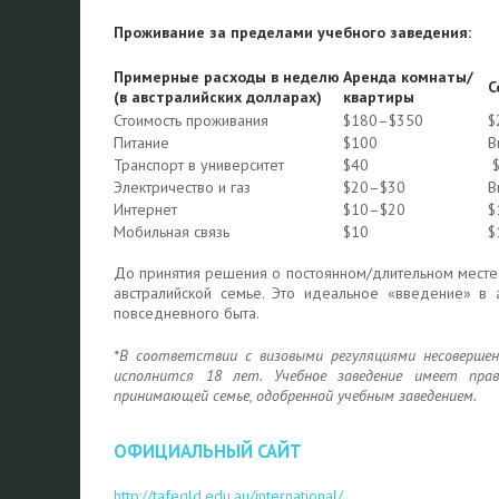
Проживание за пределами учебного заведения:
Примерные расходы в неделю
Аренда комнаты/
С
(в австралийских долларах)
квартиры
Стоимость проживания
$180–$350
$
Питание
$100
В
Транспорт в университет
$40
$
Электричество и газ
$20–$30
В
Интернет
$10–$20
$
Мобильная связь
$10
$
До принятия решения о постоянном/длительном месте
австралийской семье. Это идеальное «введение» в 
повседневного быта.
*
В соответствии с визовыми регуляциями
несоверше
исполнится 18 лет. Учебное заведение имеет пр
принимающей семье, одобренной учебным заведением.
ОФИЦИАЛЬНЫЙ САЙТ
http://tafeqld.edu.au/international/