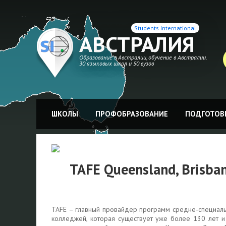
Students International
АВСТРАЛИЯ
Образование в Австралии, обучение в Австралии.
30 языковых школ и 50 вузов
ШКОЛЫ
ПРОФОБРАЗОВАНИЕ
ПОДГОТОВК
TAFE Queensland, Brisba
TAFE – главный провайдер программ средне-специальн
колледжей, которая существует уже более 130 лет и