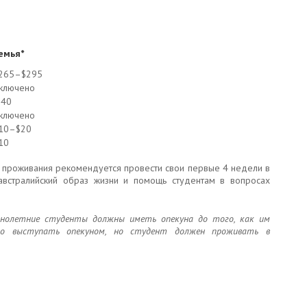
емья*
265–$295
ключено
40
ключено
10–$20
10
 проживания рекомендуется провести свои первые 4 недели в
австралийский образ жизни и помощь студентам в вопросах
ннолетние студенты должны иметь опекуна до того, как им
аво выступать опекуном, но студент должен проживать в