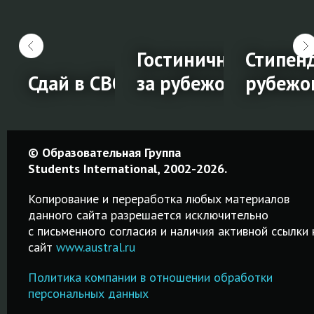
ание в Новой
Гостиничный мене
Стипенд
и
Сдай в СВОЁМ городе!
за рубежом
рубежо
ание
Сдай в
Гостиничный
Стипен
© Образовательная Группа
СВОЁМ
менеджмент
на
Students International, 2002-2026.
и
городе!
за
обучен
Копирование и переработка любых материалов
рубежом
за
данного сайта разрешается исключительно
Простая
c письменного согласия и наличия активной ссылки 
рубежо
ьное
процедура
сайт
www.austral.ru
Обучение
регистрации на
гостиничному
Удобный
IELTS! Удобный
Политика компании в отношении обработки
менеджменту за
поисковик
поиск города и
персональных данных
рубежом в
стипендий н
тва
даты сдачи
лучших