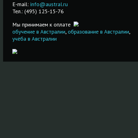
русском язы
я.
экзамена!
E-mail:
info@austral.ru
специализированных
Бесплатная
Тел.: (495) 125-15-76
школах и вузах!
ПОДРОБНЕЕ
помощь в
подаче
Мы принимаем к оплате
ПОДРОБНЕЕ
документов!
обучение в Австралии
,
образование в Австралии
,
учёба в Австралии
ПОДРОБНЕ