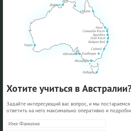
Дарвин
Кернс
Нуса
Саншайн Кост
Брисбен
Голд Кост
Байрон Бей
Перт
Сидней
Канберра
Аделаида
Мельбурн
Хобарт
Хотите учиться в Австралии
Задайте интересующий вас вопрос, и мы постараемся
ответить на него максимально оперативно и подробно