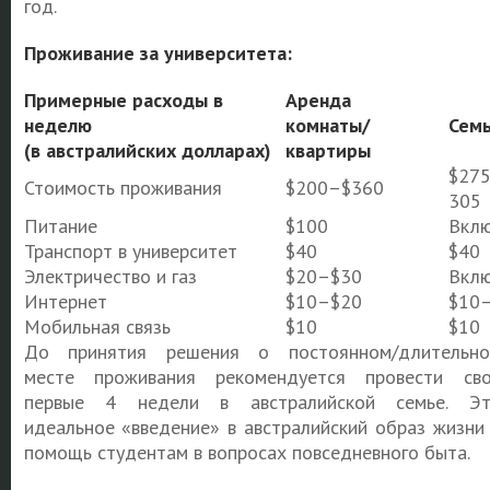
год.
Проживание за
университета:
Примерные расходы в
Аренда
неделю
комнаты/
Семь
(в австралийских долларах)
квартиры
$27
Стоимость проживания
$200–$360
305
Питание
$100
Вкл
Транспорт в университет
$40
$40
Электричество и газ
$20–$30
Вкл
Интернет
$10–$20
$10
Мобильная связь
$10
$10
До принятия решения о постоянном/длительн
месте проживания рекомендуется провести св
первые 4 недели в австралийской семье. Э
идеальное «введение» в австралийский образ жизни
помощь студентам в вопросах повседневного быта.