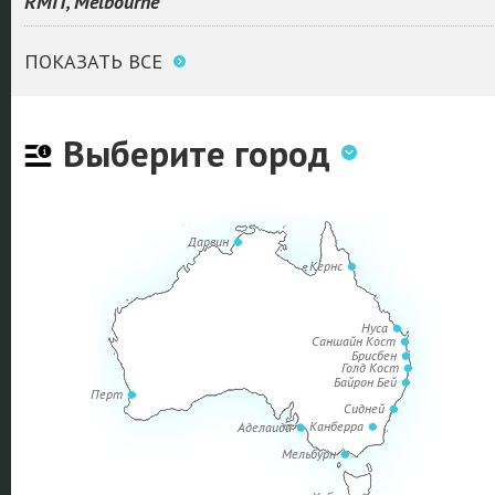
RMIT, Melbourne
ПОКАЗАТЬ ВСЕ
Выберите город
Дарвин
Кернс
Нуса
Саншайн Кост
Брисбен
Голд Кост
Байрон Бей
Перт
Сидней
Канберра
Аделаида
Мельбурн