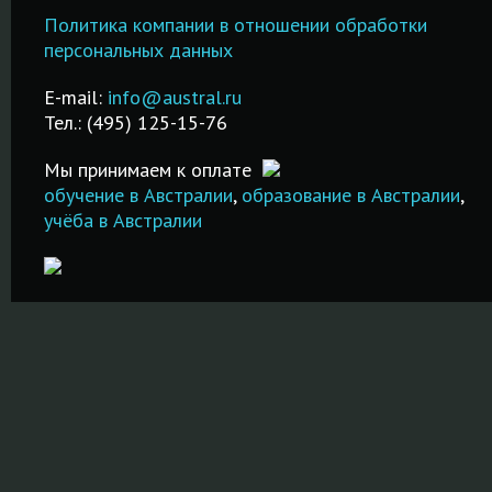
гостиничному
школах-
образование
Политика компании в отношении обработки
менеджменту за
пансионах
Возможност
персональных данных
рубежом в
Великобритании,
трудоустро
лучших
!
Австралии и др.
после обуче
E-mail:
info@austral.ru
специализированных
стран!
Тел.: (495) 125-15-76
школах и вузах!
ПОДРОБНЕ
ПОДРОБНЕЕ
Мы принимаем к оплате
ПОДРОБНЕЕ
обучение в Австралии
,
образование в Австралии
,
учёба в Австралии