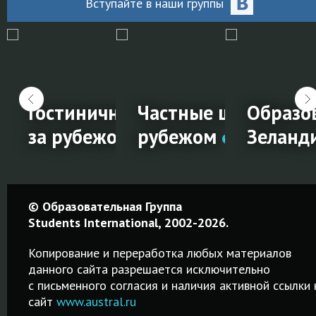
Вступайте
в наши
группы
и на обучение за
Гостиничный менеджмент
Частные школы за
Образо
!
за рубежом
рубежом
Зеланд
ии
Гостиничный
Частные
Образо
© Образовательная Группа
менеджмент
школы за
в Ново
Students International, 2002-2026.
е
за
рубежом
Зеланд
Копирование и переработка любых материалов
рубежом
данного сайта разрешается исключительно
Среднее
Среднее,
c письменного согласия и наличия активной ссылки 
образование в
профессион
сайт
www.austral.ru
Обучение
частных
и высшее