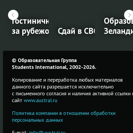
 школы за
Гостиничный менеджмент
Образо
за рубежом
Сдай в СВОЁМ город
Зеланд
Гостиничный
Сдай в
Образо
© Образовательная Группа
а
менеджмент
СВОЁМ
в Ново
Students International, 2002-2026.
за
городе!
Зеланд
Копирование и переработка любых материалов
рубежом
данного сайта разрешается исключительно
Простая
Среднее,
c письменного согласия и наличия активной ссылки 
процедура
профессион
сайт
www.austral.ru
Обучение
регистрации на
и высшее
гостиничному
IELTS! Удобный
образование
Политика компании в отношении обработки
менеджменту за
поиск города и
Возможност
персональных данных
рубежом в
и,
даты сдачи
трудоустро
лучших
.
экзамена!
после обуче
E-mail:
info@austral.ru