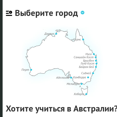
Выберите город
Дарвин
Кернс
Нуса
Саншайн Кост
Брисбен
Голд Кост
Байрон Бей
Перт
Сидней
Канберра
Аделаида
Мельбурн
Хобарт
Хотите учиться в Австралии