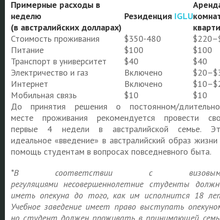
Примерные расходы в
Аренд
неделю
Резиденция
IGLU
комна
(в австралийских долларах)
кварт
Стоимость проживания
$350-480
$220–
Питание
$100
$100
Транспорт в университет
$40
$40
Электричество и газ
Включено
$20–$
Интернет
Включено
$10–$
Мобильная связь
$10
$10
До принятия решения о постоянном/длительн
месте проживания рекомендуется провести св
первые 4 недели в австралийской семье. Э
идеальное «введение» в австралийский образ жизни
помощь студентам в вопросах повседневного быта.
*
В соответствии с визовым
регуляциями
несовершеннолетние студенты долж
иметь опекуна до того, как им исполнится 18 ле
Учебное заведение имеет право выступать опекуно
но студент должен проживать в принимающей семь