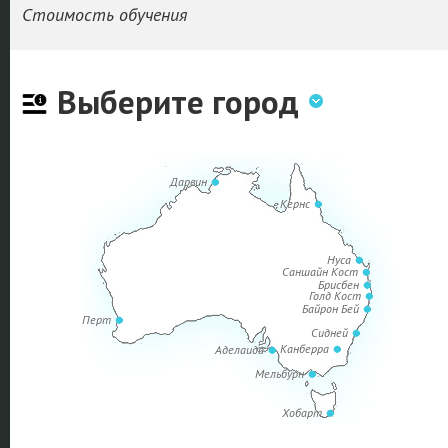
Стоимость обучения
Выберите город
Дарвин
Кернс
Нуса
Саншайн Кост
Брисбен
Голд Кост
Байрон Бей
Перт
Сидней
Канберра
Аделаида
Мельбурн
Хобарт