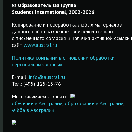
Образование
Гостиничный
Подгот
© Образовательная Группа
в Новой
менеджмент
к IELTS 
Students International, 2002-2026.
Зеландии
за
Москве
Копирование и переработка любых материалов
рубежом
данного сайта разрешается исключительно
Среднее,
Качественн
c письменного согласия и наличия активной ссылки 
профессиональное
курсы от 2-х
сайт
www.austral.ru
Обучение
а
и высшее
дней до 2-х
гостиничному
й
образование.
месяцев!
Политика компании в отношении обработки
менеджменту за
и
Возможность
Подготовка
персональных данных
рубежом в
трудоустройства
IELTS в Моск
лучших
после обучения.
Недорого и
E-mail:
info@austral.ru
специализированных
качественно
Тел.: (495) 125-15-76
школах и вузах!
ПОДРОБНЕЕ
ПОДРОБНЕ
Мы принимаем к оплате
ПОДРОБНЕЕ
обучение в Австралии
,
образование в Австралии
,
учёба в Австралии