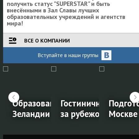
получить статус "SUPERSTAR" и быть
внесёнными в Зал Славы лучших
образовательных учреждений и агентств
мира!
ВСЕ О КОМПАНИИ
Вступайте
в наши
группы
Образование в Новой
Гостиничный мене
Подгото
ВОЁМ городе!
Зеландии
за рубежом
Москве