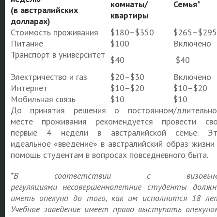
комнаты/
Семья*
(в австралийских
квартиры
долларах)
Стоимость проживания
$180–$350
$265–$295
Питание
$100
Включено
Транспорт в университет
$40
$40
Электричество и газ
$20–$30
Включено
Интернет
$10–$20
$10–$20
Мобильная связь
$10
$10
До принятия решения о постоянном/длительн
месте проживания рекомендуется провести св
первые 4 недели в австралийской семье. Э
идеальное «введение» в австралийский образ жизни
помощь студентам в вопросах повседневного быта.
*
В соответствии с визовым
регуляциями
несовершеннолетние студенты долж
иметь опекуна до того, как им исполнится 18 ле
Учебное заведение имеет право выступать опекуно