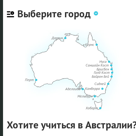
Выберите город
Дарвин
Кернс
Нуса
Саншайн Кост
Брисбен
Голд Кост
Байрон Бей
Перт
Сидней
Канберра
Аделаида
Мельбурн
Хобарт
Хотите учиться в Австралии