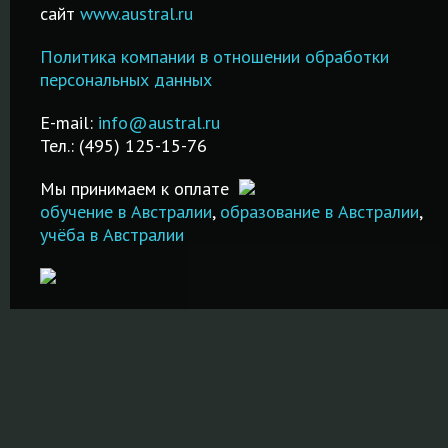
образование в
курсы от 2-х
сайт
www.austral.ru
Обучение
частных
дней до 2-х
гостиничному
школах-
месяцев!
Политика компании в отношении обработки
менеджменту за
пансионах
Подготовка
персональных данных
рубежом в
Великобритании,
IELTS в Моск
лучших
!
Австралии и др.
Недорого и
E-mail:
info@austral.ru
специализированных
стран!
качественно
Тел.: (495) 125-15-76
школах и вузах!
ПОДРОБНЕЕ
ПОДРОБНЕ
Мы принимаем к оплате
ПОДРОБНЕЕ
обучение в Австралии
,
образование в Австралии
,
учёба в Австралии