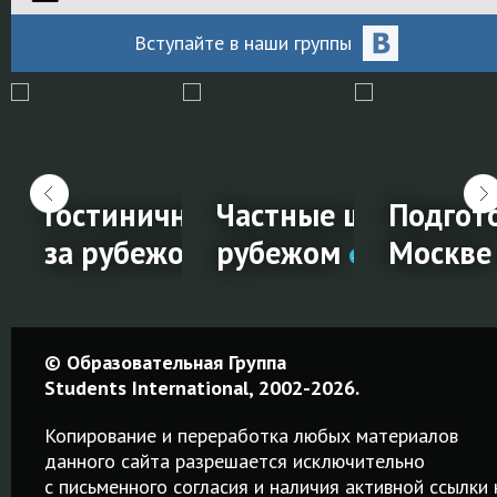
Вступайте
в наши
группы
й
и на обучение за
Гостиничный менеджмент
Частные школы за
Подгото
за рубежом
рубежом
Москве
ии
Гостиничный
Частные
Подгот
© Образовательная Группа
менеджмент
школы за
к IELTS 
Students International, 2002-2026.
е
за
рубежом
Москве
Копирование и переработка любых материалов
рубежом
данного сайта разрешается исключительно
Среднее
Качественн
c письменного согласия и наличия активной ссылки 